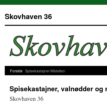
Hop
til
Skovhaven 36
indhold
Forside
Spisekastajner
Mistelten
Spisekastajner, valnødder og 
Skovhaven 36