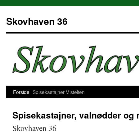
Hop
til
Skovhaven 36
indhold
Forside
Spisekastajner
Mistelten
Spisekastajner, valnødder og 
Skovhaven 36