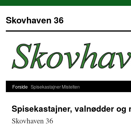
Hop
til
Skovhaven 36
indhold
Forside
Spisekastajner
Mistelten
Spisekastajner, valnødder og 
Skovhaven 36